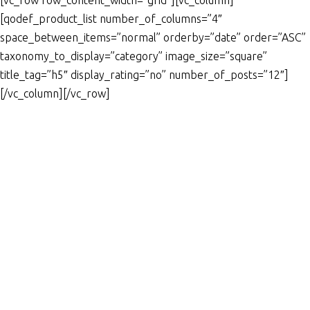
[vc_row row_content_width=”grid”][vc_column]
[qodef_product_list number_of_columns=”4″
space_between_items=”normal” orderby=”date” order=”ASC”
taxonomy_to_display=”category” image_size=”square”
title_tag=”h5″ display_rating=”no” number_of_posts=”12″]
[/vc_column][/vc_row]